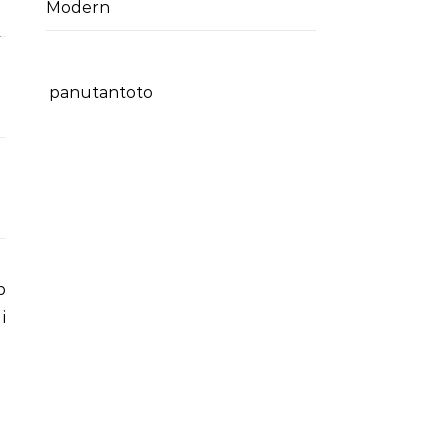
Modern
i
panutantoto
i