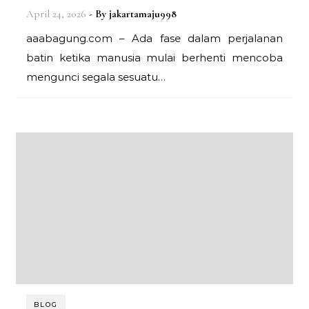
April 24, 2026
- By
jakartamaju998
aaabagung.com – Ada fase dalam perjalanan
batin ketika manusia mulai berhenti mencoba
mengunci segala sesuatu…
BLOG