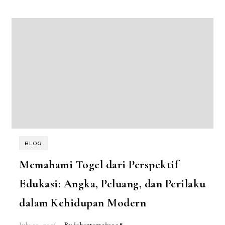
BLOG
Memahami Togel dari Perspektif
Edukasi: Angka, Peluang, dan Perilaku
dalam Kehidupan Modern