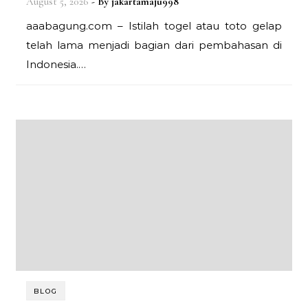
August 5, 2026
- By
jakartamaju998
aaabagung.com – Istilah togel atau toto gelap
telah lama menjadi bagian dari pembahasan di
Indonesia.…
BLOG