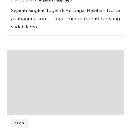
July 19, 2026
- By
jakartamaju998
Sejarah Singkat Togel di Berbagai Belahan Dunia
aaabagung.com – Togel merupakan istilah yang
sudah lama…
BLOG