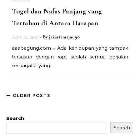
Togel dan Nafas Panjang yang
Tertahan di Antara Harapan
April 22, 2026
- By
jakartamaju998
aaabagung.com – Ada kehidupan yang tampak
tersusun dengan rapi, seolah semua berjalan
sesuai jalur yang…
OLDER POSTS
Search
Search