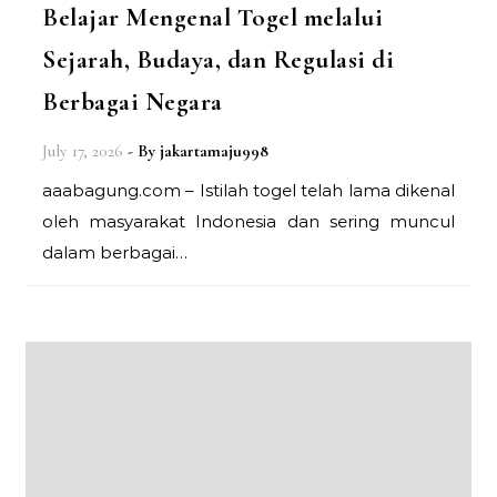
Belajar Mengenal Togel melalui
Sejarah, Budaya, dan Regulasi di
Berbagai Negara
July 17, 2026
- By
jakartamaju998
aaabagung.com – Istilah togel telah lama dikenal
oleh masyarakat Indonesia dan sering muncul
dalam berbagai…