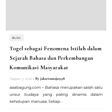
BLOG
Togel sebagai Fenomena Istilah dalam
Sejarah Bahasa dan Perkembangan
Komunikasi Masyarakat
August 7, 2026
- By
jakartamaju998
aaabagung.com – Bahasa merupakan salah satu
unsur budaya yang paling dinamis dalam
kehidupan manusia. Setiap…