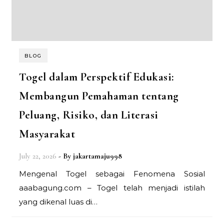
BLOG
Togel dalam Perspektif Edukasi:
Membangun Pemahaman tentang
Peluang, Risiko, dan Literasi
Masyarakat
July 22, 2026
- By
jakartamaju998
Mengenal Togel sebagai Fenomena Sosial
aaabagung.com – Togel telah menjadi istilah
yang dikenal luas di…