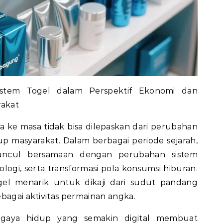
istem Togel dalam Perspektif Ekonomi dan
akat
 ke masa tidak bisa dilepaskan dari perubahan
p masyarakat. Dalam berbagai periode sejarah,
uncul bersamaan dengan perubahan sistem
gi, serta transformasi pola konsumsi hiburan.
el menarik untuk dikaji dari sudut pandang
bagai aktivitas permainan angka.
gaya hidup yang semakin digital membuat