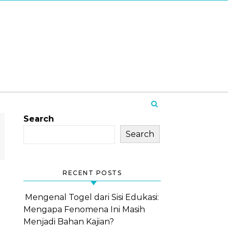
Search
Search
RECENT POSTS
Mengenal Togel dari Sisi Edukasi:
Mengapa Fenomena Ini Masih
Menjadi Bahan Kajian?