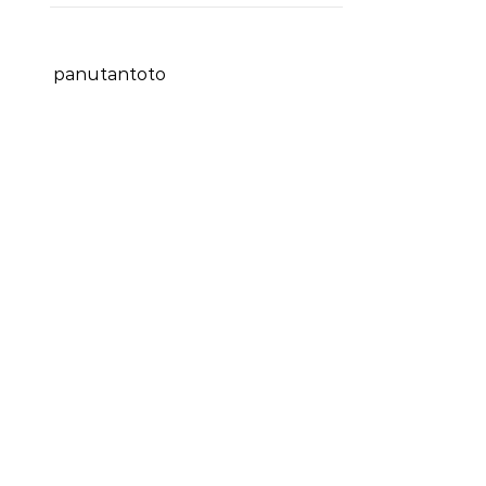
panutantoto