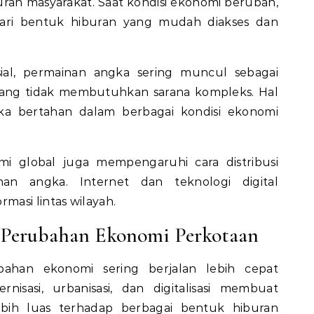
ran masyarakat. Saat kondisi ekonomi berubah,
ari bentuk hiburan yang mudah diakses dan
ial, permainan angka sering muncul sebagai
n yang tidak membutuhkan sarana kompleks. Hal
a bertahan dalam berbagai kondisi ekonomi
mi global juga mempengaruhi cara distribusi
nan angka. Internet dan teknologi digital
asi lintas wilayah.
 Perubahan Ekonomi Perkotaan
bahan ekonomi sering berjalan lebih cepat
rnisasi, urbanisasi, dan digitalisasi membuat
ebih luas terhadap berbagai bentuk hiburan