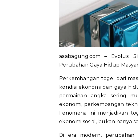
aaabagung.com – Evolusi S
Perubahan Gaya Hidup Masyar
Perkembangan togel dari masa
kondisi ekonomi dan gaya hidu
permainan angka sering m
ekonomi, perkembangan teknolo
Fenomena ini menjadikan tog
ekonomi sosial, bukan hanya se
Di era modern, perubahan 