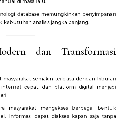
anual di masa lalu.
eknologi database memungkinkan penyimpanan
 kebutuhan analisis jangka panjang.
dern dan Transformasi
masyarakat semakin terbiasa dengan hiburan
 internet cepat, dan platform digital menjadi
ari.
ra masyarakat mengakses berbagai bentuk
bel. Informasi dapat diakses kapan saja tanpa