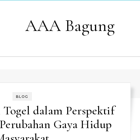
AAA Bagung
BLOG
 Togel dalam Perspektif
Perubahan Gaya Hidup
Masyarakat