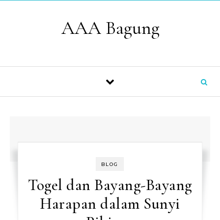
Skip to content
AAA Bagung
BLOG
Togel dan Bayang-Bayang
Harapan dalam Sunyi