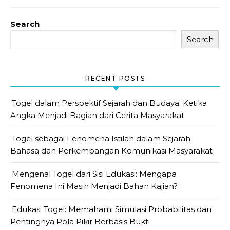
Search
Search
RECENT POSTS
Togel dalam Perspektif Sejarah dan Budaya: Ketika
Angka Menjadi Bagian dari Cerita Masyarakat
Togel sebagai Fenomena Istilah dalam Sejarah
Bahasa dan Perkembangan Komunikasi Masyarakat
Mengenal Togel dari Sisi Edukasi: Mengapa
Fenomena Ini Masih Menjadi Bahan Kajian?
Edukasi Togel: Memahami Simulasi Probabilitas dan
Pentingnya Pola Pikir Berbasis Bukti