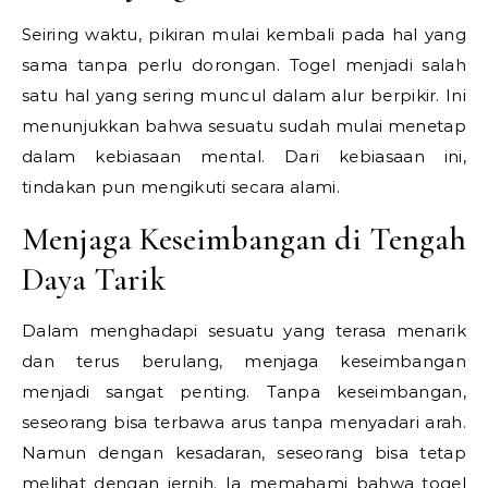
Seiring waktu, pikiran mulai kembali pada hal yang
sama tanpa perlu dorongan. Togel menjadi salah
satu hal yang sering muncul dalam alur berpikir. Ini
menunjukkan bahwa sesuatu sudah mulai menetap
dalam kebiasaan mental. Dari kebiasaan ini,
tindakan pun mengikuti secara alami.
Menjaga Keseimbangan di Tengah
Daya Tarik
Dalam menghadapi sesuatu yang terasa menarik
dan terus berulang, menjaga keseimbangan
menjadi sangat penting. Tanpa keseimbangan,
seseorang bisa terbawa arus tanpa menyadari arah.
Namun dengan kesadaran, seseorang bisa tetap
melihat dengan jernih. Ia memahami bahwa togel