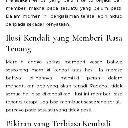
merasakan emosi yang belum tentu terjadi, dan
memberi makna pada sesuatu yang belum pasti.
Dalam momen ini, pengalaman terasa lebih hidup
daripada sekadar kenyataan.
Ilusi Kendali yang Memberi Rasa
Tenang
Memilih angka sering memberi kesan bahwa
seseorang memiliki kendali atas hasil. Ia merasa
bahwa pilihannya memiliki peran dalam
menentukan apa yang akan terjadi. Padahal, tidak
semua hal bisa dikendalikan. Ilusi ini memberi rasa
tenang, tetapi juga bisa membuat seseorang terlalu
percaya pada sesuatu yang tidak pasti.
Pikiran yang Terbiasa Kembali