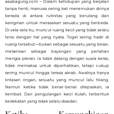
aaabagung.com – Dalam kehidupan yang berjalan
tanpa henti, manusia sering kali menemukan dirinya
berada di antara rutinitas yang berulang dan
keinginan untuk merasakan sesuatu yang berbeda.
Di sela-sela itu, muncul ruang kecil yang tidak selalu
terisi dengan hal yang nyata. Togel sering hadir di
ruang tersebut—bukan sebagai sesuatu yang besar,
melainkan sebagai bayangan yang perlahan
mengisi pikiran. Ia tidak datang dengan suara keras,
tidak memaksa untuk diperhatikan, tetapi cukup
sering muncul hingga terasa akrab. Awalnya hanya
lintasan ringan, sesuatu yang muncul lalu hilang.
Namun ketika tidak benar-benar dilepaskan, ia
kembali. Dari pengulangan kecil itulah, terbentuk
kedekatan yang tidak selalu disadari.