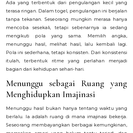
Ada yang terbentuk dari pengulangan kecil yang
terasa ringan. Dalam togel, pengulangan ini berjalan
tanpa tekanan. Seseorang mungkin merasa hanya
mencoba sesekali, tetapi sebenarnya ia sedang
mengikuti pola yang sama. Memilih angka,
menunggu hasil, melihat hasil, lalu kembali lagi.
Pola ini sederhana, tetapi konsisten. Dari konsistensi
itulah, terbentuk ritme yang perlahan menjadi
bagian dari kehidupan sehari-hari.
Menunggu sebagai Ruang yang
Menghidupkan Imajinasi
Menunggu hasil bukan hanya tentang waktu yang
berlalu. Ia adalah ruang di mana imajinasi bekerja.
Seseorang membayangkan berbagai kemungkinan,