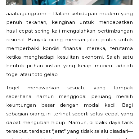
aaabagung.com – Dalam kehidupan modern yang
penuh tekanan, keinginan untuk mendapatkan
hasil cepat sering kali mengalahkan pertimbangan
rasional. Banyak orang mencari jalan pintas untuk
memperbaiki kondisi finansial mereka, terutama
ketika menghadapi kesulitan ekonomi. Salah satu
bentuk pilihan instan yang kerap muncul adalah
togel atau toto gelap.
Togel menawarkan sesuatu yang tampak
sederhana namun menggoda: peluang meraih
keuntungan besar dengan modal kecil. Bagi
sebagian orang, ini terlihat seperti solusi cepat yang
dapat mengubah hidup. Namun, di balik daya tarik
tersebut, terdapat “jerat” yang tidak selalu disadari—