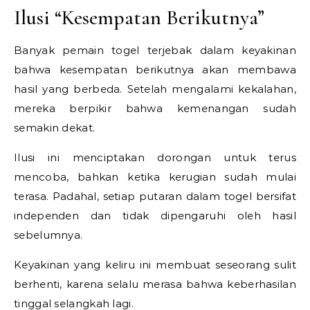
Ilusi “Kesempatan Berikutnya”
Banyak pemain togel terjebak dalam keyakinan
bahwa kesempatan berikutnya akan membawa
hasil yang berbeda. Setelah mengalami kekalahan,
mereka berpikir bahwa kemenangan sudah
semakin dekat.
Ilusi ini menciptakan dorongan untuk terus
mencoba, bahkan ketika kerugian sudah mulai
terasa. Padahal, setiap putaran dalam togel bersifat
independen dan tidak dipengaruhi oleh hasil
sebelumnya.
Keyakinan yang keliru ini membuat seseorang sulit
berhenti, karena selalu merasa bahwa keberhasilan
tinggal selangkah lagi.