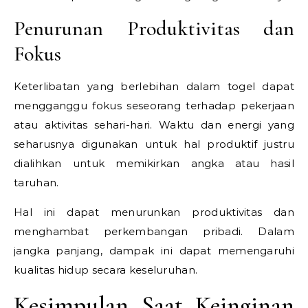
Penurunan Produktivitas dan
Fokus
Keterlibatan yang berlebihan dalam togel dapat
mengganggu fokus seseorang terhadap pekerjaan
atau aktivitas sehari-hari. Waktu dan energi yang
seharusnya digunakan untuk hal produktif justru
dialihkan untuk memikirkan angka atau hasil
taruhan.
Hal ini dapat menurunkan produktivitas dan
menghambat perkembangan pribadi. Dalam
jangka panjang, dampak ini dapat memengaruhi
kualitas hidup secara keseluruhan.
Kesimpulan Saat Keinginan