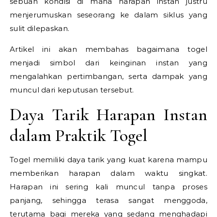
sebuah kondisi di mana harapan instan justru
menjerumuskan seseorang ke dalam siklus yang
sulit dilepaskan.
Artikel ini akan membahas bagaimana togel
menjadi simbol dari keinginan instan yang
mengalahkan pertimbangan, serta dampak yang
muncul dari keputusan tersebut.
Daya Tarik Harapan Instan
dalam Praktik Togel
Togel memiliki daya tarik yang kuat karena mampu
memberikan harapan dalam waktu singkat.
Harapan ini sering kali muncul tanpa proses
panjang, sehingga terasa sangat menggoda,
terutama bagi mereka yang sedang menghadapi