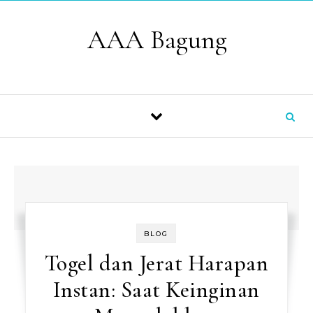
Skip to content
AAA Bagung
BLOG
Togel dan Jerat Harapan
Instan: Saat Keinginan