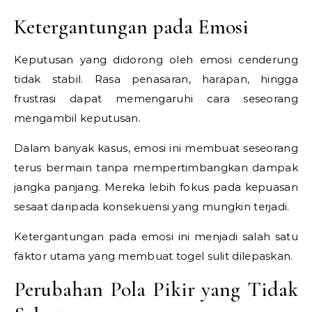
Ketergantungan pada Emosi
Keputusan yang didorong oleh emosi cenderung
tidak stabil. Rasa penasaran, harapan, hingga
frustrasi dapat memengaruhi cara seseorang
mengambil keputusan.
Dalam banyak kasus, emosi ini membuat seseorang
terus bermain tanpa mempertimbangkan dampak
jangka panjang. Mereka lebih fokus pada kepuasan
sesaat daripada konsekuensi yang mungkin terjadi.
Ketergantungan pada emosi ini menjadi salah satu
faktor utama yang membuat togel sulit dilepaskan.
Perubahan Pola Pikir yang Tidak